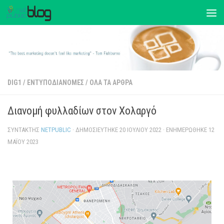
DIG1
/
ΕΝΤΥΠΟΔΙΑΝΟΜΈΣ
/
ΌΛΑ ΤΑ ΆΡΘΡΑ
Διανομή φυλλαδίων στον Χολαργό
ΣΥΝΤΆΚΤΗΣ
NETPUBLIC
· ΔΗΜΟΣΙΕΎΤΗΚΕ
20 ΙΟΥΛΊΟΥ 2022
· ΕΝΗΜΕΡΏΘΗΚΕ
12
ΜΑΪ́ΟΥ 2023