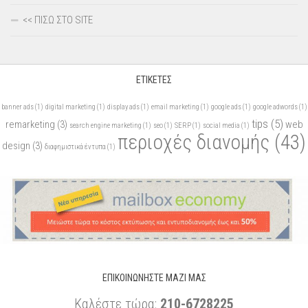
<< ΠΙΣΩ ΣΤΟ SITE
ΕΤΙΚΈΤΕΣ
banner ads
(1)
digital marketing
(1)
display ads
(1)
email marketing
(1)
google ads
(1)
google adwords
(1)
tips
(5)
remarketing
(3)
web
search engine marketing
(1)
seo
(1)
SERP
(1)
social media
(1)
περιοχές διανομής
(43)
design
(3)
διαφημιστικά έντυπα
(1)
ΕΠΙΚΟΙΝΩΝΉΣΤΕ ΜΑΖΊ ΜΑΣ
Καλέστε τώρα:
210-6728225