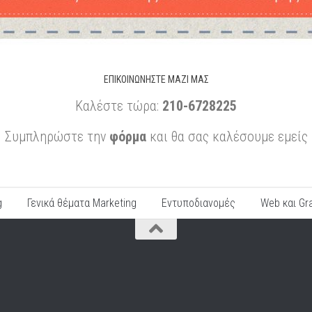
ΕΠΙΚΟΙΝΩΝΉΣΤΕ ΜΑΖΊ ΜΑΣ
Καλέστε τώρα:
210-6728225
Συμπληρώστε την
φόρμα
και θα σας καλέσουμε εμείς
g
Γενικά θέματα Marketing
Εντυποδιανομές
Web και Gr