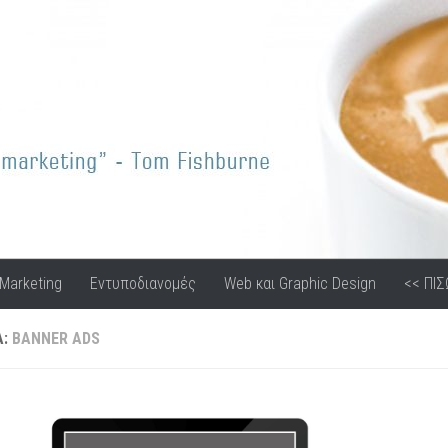
 Media
 Marketing
Εντυποδιανομές
Web και Graphic Design
<< ΠΙΣ
Α:
BANNER ADS