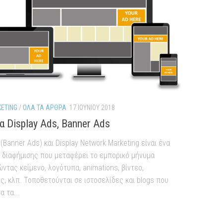
KETING
/
ΌΛΑ ΤΑ ΆΡΘΡΑ
17 ΙΟΥΝΊΟΥ 2018
τα Display Ads, Banner Ads
 (Banner Ads) και Display Network Marketing είναι ένα
e διαφήμισης που μεταφέρει το εμπορικό μήνυμα
ντας κείμενο, λογότυπα, animations, βίντεο,
, κλπ. Τοποθετούνται σε ιστοσελίδες και blogs που
α τα...