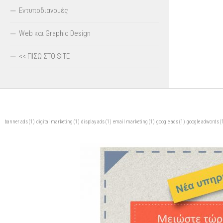
Εντυποδιανομές
Web και Graphic Design
<< ΠΙΣΩ ΣΤΟ SITE
banner ads
(1)
digital marketing
(1)
display ads
(1)
email marketing
(1)
google ads
(1)
google adwords
(