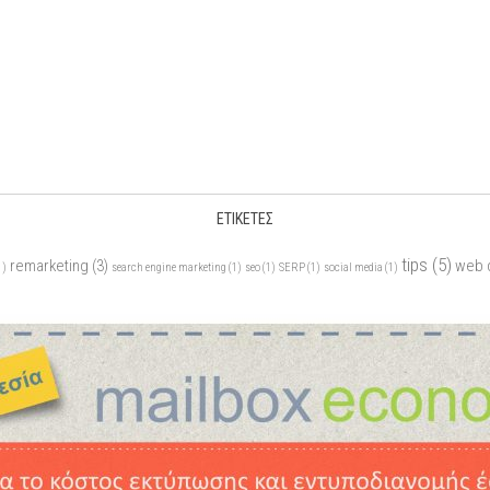
ΕΤΙΚΈΤΕΣ
tips
(5)
remarketing
(3)
web 
1)
search engine marketing
(1)
seo
(1)
SERP
(1)
social media
(1)