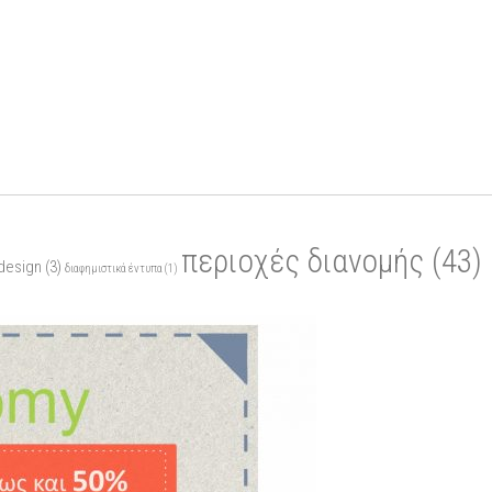
περιοχές διανομής
(43)
design
(3)
διαφημιστικά έντυπα
(1)