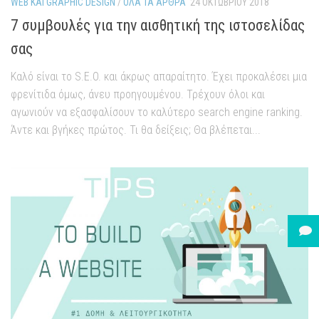
WEB ΚΑΙ GRAPHIC DESIGN
/
ΌΛΑ ΤΑ ΆΡΘΡΑ
24 ΟΚΤΩΒΡΊΟΥ 2018
7 συμβουλές για την αισθητική της ιστοσελίδας
σας
Καλό είναι το S.E.O. και άκρως απαραίτητο. Έχει προκαλέσει μια
φρενίτιδα όμως, άνευ προηγουμένου. Τρέχουν όλοι και
αγωνιούν να εξασφαλίσουν το καλύτερο search engine ranking.
Άντε και βγήκες πρώτος. Τι θα δείξεις; Θα βλέπεται...