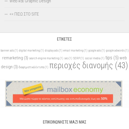
Web και Graphic Design
<< ΠΙΣΩ ΣΤΟ SITE
ΕΤΙΚΈΤΕΣ
banner ads
(1)
digital marketing
(1)
display ads
(1)
email marketing
(1)
google ads
(1)
google adwords
(1)
tips
(5)
remarketing
(3)
web
search engine marketing
(1)
seo
(1)
SERP
(1)
social media
(1)
περιοχές διανομής
(43)
design
(3)
διαφημιστικά έντυπα
(1)
ΕΠΙΚΟΙΝΩΝΉΣΤΕ ΜΑΖΊ ΜΑΣ