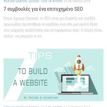
WEB ΚΑΙ GRAPHIC DESIGN
/
ΌΛΑ ΤΑ ΆΡΘΡΑ
25 ΟΚΤΩΒΡΊΟΥ 2018
7 συμβουλές για ένα επιτυχημένο SEO
Όπως έχουμε ξαναπεί, το SEO είναι μια διαρκής και σχεδόν
αγωνιώδης προσπάθεια να κερδίσει ένα site μια υψηλή θέση
στις μηχανές αναζήτησης και να παραμείνει εκεί. Ο λόγος είναι
απλός: να μπορούν οι εν...