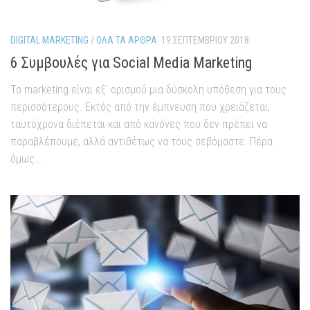
DIGITAL MARKETING
/
ΌΛΑ ΤΑ ΆΡΘΡΑ
19 ΣΕΠΤΕΜΒΡΊΟΥ 2018
6 Συμβουλές για Social Media Marketing
Το marketing είναι εξ’ ορισμού μια δύσκολη υπόθεση για τους
περισσότερους. Εκτός από την έμπνευση που χρειάζεται,
ταυτόχρονα διέπεται και από κανόνες που δεν πρέπει να
παραβλέπουμε, αλλά αντιθέτως να τους σεβόμαστε. Πέρα
όμως...