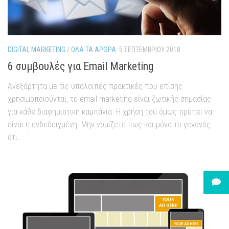
DIGITAL MARKETING
/
ΌΛΑ ΤΑ ΆΡΘΡΑ
5 ΣΕΠΤΕΜΒΡΊΟΥ 2018
6 συμβουλές για Email Marketing
Ανεξάρτητα με τις υπόλοιπες πρακτικές που επίσης
χρησιμοποιούνται, το email marketing είναι ζωτικής σημασίας
για κάθε διαφημιστική καμπάνια. Η χρήση του όμως πρέπει να
είναι η ενδεδειγμένη. Μην νομίζετε πως και μόνο το γεγονός
ότι...