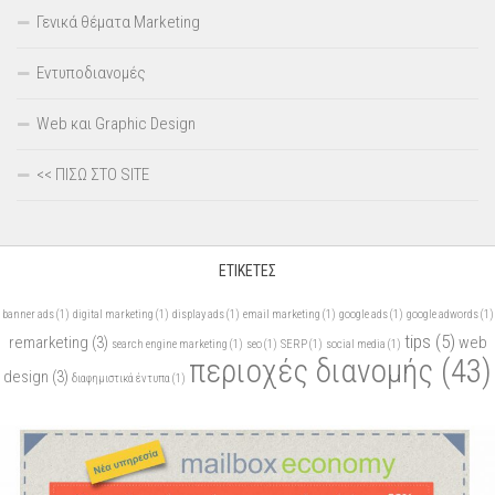
Γενικά θέματα Marketing
Εντυποδιανομές
Web και Graphic Design
<< ΠΙΣΩ ΣΤΟ SITE
ΕΤΙΚΈΤΕΣ
banner ads
(1)
digital marketing
(1)
display ads
(1)
email marketing
(1)
google ads
(1)
google adwords
(1)
tips
(5)
remarketing
(3)
web
search engine marketing
(1)
seo
(1)
SERP
(1)
social media
(1)
περιοχές διανομής
(43)
design
(3)
διαφημιστικά έντυπα
(1)