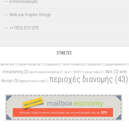
Εντυποδιανομές
Web και Graphic Design
<< ΠΙΣΩ ΣΤΟ SITE
ΕΤΙΚΈΤΕΣ
banner ads
(1)
digital marketing
(1)
display ads
(1)
email marketing
(1)
google ads
(1)
google adwords
(1)
tips
(5)
remarketing
(3)
web
search engine marketing
(1)
seo
(1)
SERP
(1)
social media
(1)
περιοχές διανομής
(43)
design
(3)
διαφημιστικά έντυπα
(1)