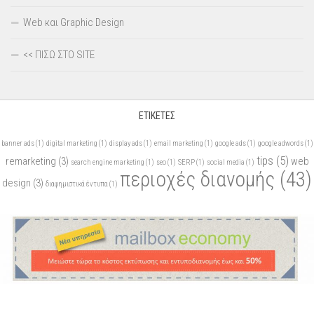
Web και Graphic Design
<< ΠΙΣΩ ΣΤΟ SITE
ΕΤΙΚΈΤΕΣ
banner ads
(1)
digital marketing
(1)
display ads
(1)
email marketing
(1)
google ads
(1)
google adwords
(1)
tips
(5)
remarketing
(3)
web
search engine marketing
(1)
seo
(1)
SERP
(1)
social media
(1)
περιοχές διανομής
(43)
design
(3)
διαφημιστικά έντυπα
(1)