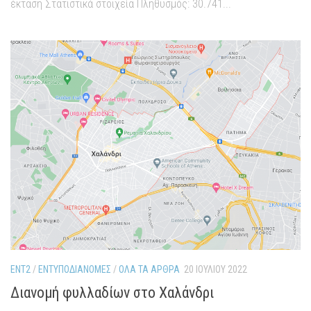
έκταση Στατιστικά στοιχεία Πληθυσμός: 30.741...
ENT2
/
ΕΝΤΥΠΟΔΙΑΝΟΜΈΣ
/
ΌΛΑ ΤΑ ΆΡΘΡΑ
20 ΙΟΥΛΊΟΥ 2022
Διανομή φυλλαδίων στο Χαλάνδρι