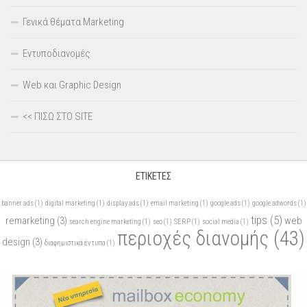
Γενικά θέματα Marketing
Εντυποδιανομές
Web και Graphic Design
<< ΠΙΣΩ ΣΤΟ SITE
ΕΤΙΚΈΤΕΣ
banner ads
(1)
digital marketing
(1)
display ads
(1)
email marketing
(1)
google ads
(1)
google adwords
(1)
tips
(5)
remarketing
(3)
web
search engine marketing
(1)
seo
(1)
SERP
(1)
social media
(1)
περιοχές διανομής
(43)
design
(3)
διαφημιστικά έντυπα
(1)